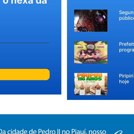
r o hexa da
Segund
públic
Prefei
progra
Piripi
hoje