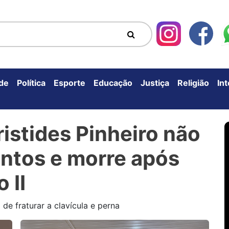
de
Política
Esporte
Educação
Justiça
Religião
In
ristides Pinheiro não
entos e morre após
 II
de fraturar a clavícula e perna