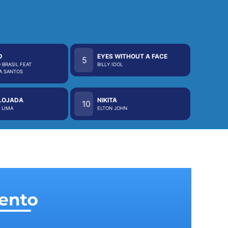
O
EYES WITHOUT A FACE
5
 BRASIL FEAT
BILLY IDOL
A SANTOS
LOJADA
NIKITA
10
 LIMA
ELTON JOHN