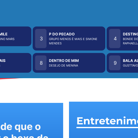
MILE
P DO PECADO
DESTIN
3
4
RUNO MARS
GRUPO MENOS É MAIS E SIMONE
BONDE DO
MENDES
RAPHAELL
AIS
DENTRO DE MIM
BALA A
8
9
S
DESEJO DE MENINA
GUSTTAVO
 de que o