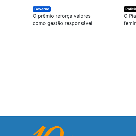
Governo
Polici
O prêmio reforça valores
O Pia
como gestão responsável
femin