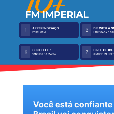
ARREPENDIDAÇO
DIE WITH A S
1
2
FERRUGEM
LADY GAGA E B
GENTE FELIZ
DIREITOS IGU
6
7
VANESSA DA MATTA
SIMONE MENDE
Você está confiante