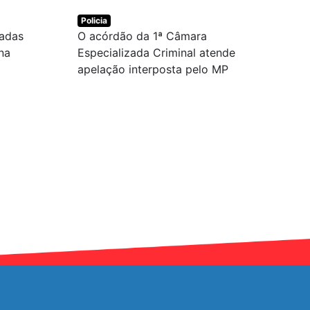
Policia
tadas
O acórdão da 1ª Câmara
na
Especializada Criminal atende
apelação interposta pelo MP