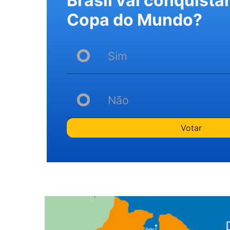
Brasil vai conquista
Copa do Mundo?
Sim
Não
Votar