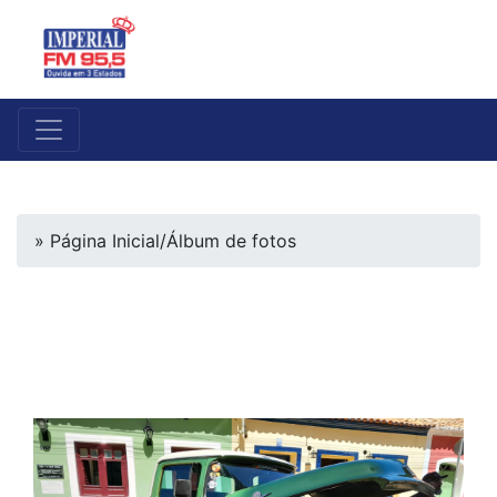
» Página Inicial
/
Álbum de fotos
Exposição de carros
entigos em Pedro II