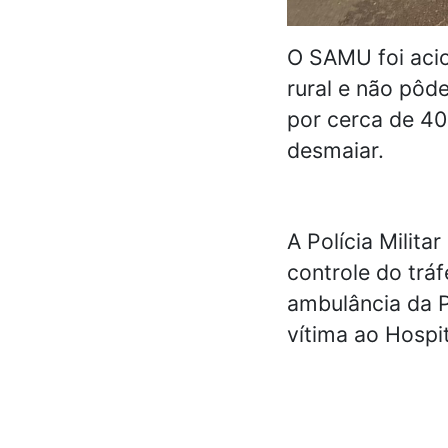
O SAMU foi acio
rural e não pô
por cerca de 40
desmaiar.
A Polícia Milita
controle do trá
ambulância da P
vítima ao Hospit