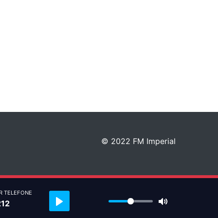
© 2022 FM Imperial
R TELEFONE
Play
Mute
212