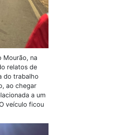
o Mourão, na
o relatos de
 do trabalho
o, ao chegar
relacionada a um
O veículo ficou