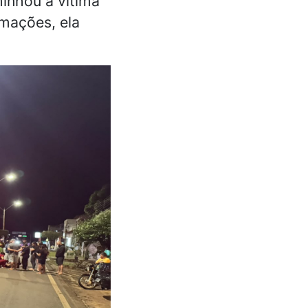
inhou a vítima
rmações, ela