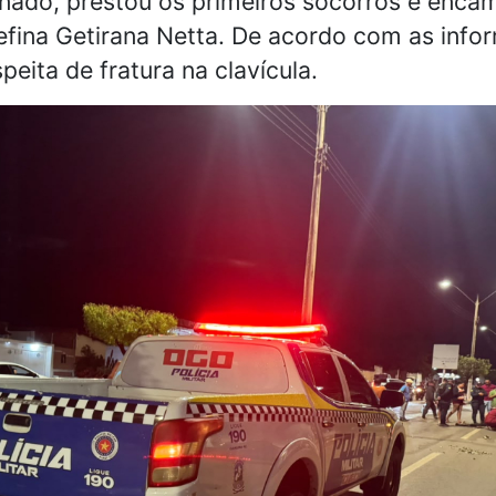
nado, prestou os primeiros socorros e encam
efina Getirana Netta. De acordo com as info
eita de fratura na clavícula.