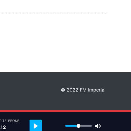
© 2022 FM Imperial
R TELEFONE
Play
Mute
212