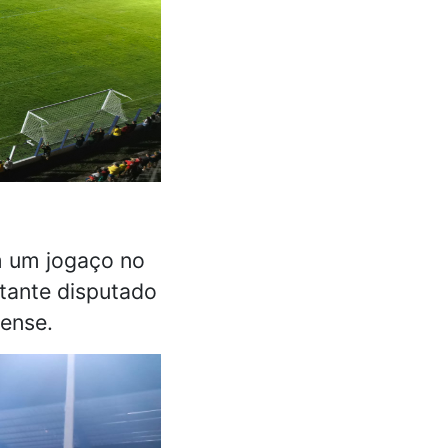
am um jogaço no
tante disputado
iense.