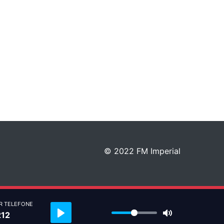
© 2022 FM Imperial
R TELEFONE
Play
Mute
212