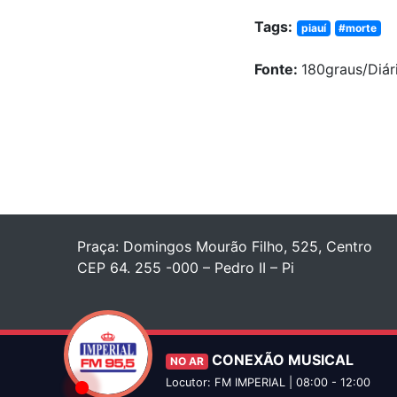
Tags:
piauí
#morte
Fonte:
180graus/Diár
Praça: Domingos Mourão Filho, 525, Centro
CEP 64. 255 -000 – Pedro II – Pi
CONEXÃO MUSICAL
NO AR
Locutor: FM IMPERIAL | 08:00 - 12:00