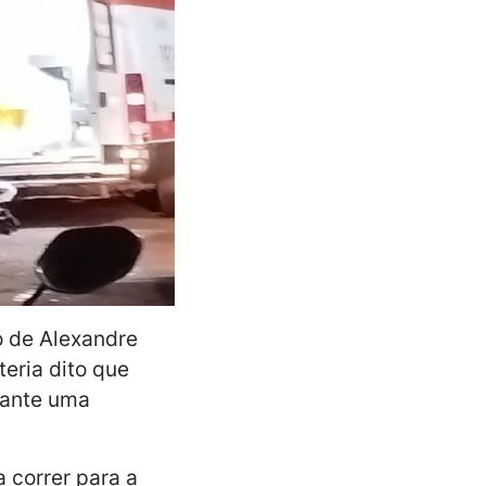
o de Alexandre
eria dito que
rante uma
 correr para a