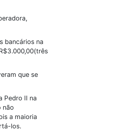
peradora,
s bancários na
 R$3.000,00(três
iveram que se
a Pedro II na
o não
ois a maioria
tá-los.