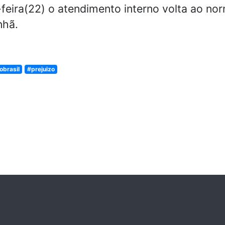
eira(22) o atendimento interno volta ao norm
nhã.
brasil
#prejuizo