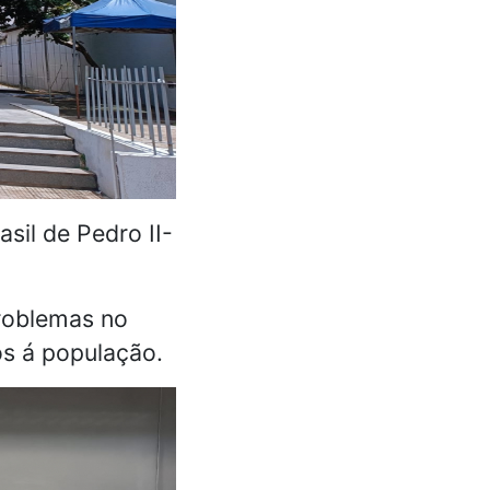
sil de Pedro II-
roblemas no
os á população.