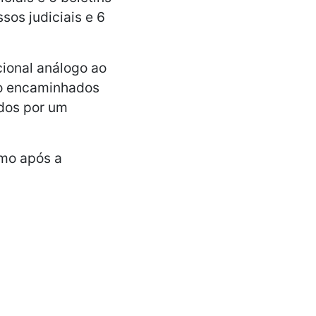
sos judiciais e 6
cional análogo ao
ão encaminhados
idos por um
mo após a