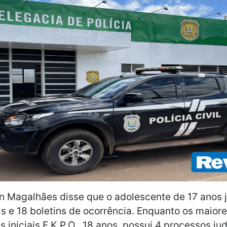
 Magalhães disse que o adolescente de 17 anos j
is e 18 boletins de ocorrência. Enquanto os maiore
s iniciais E.K.P.O., 18 anos, possui 4 processos jud