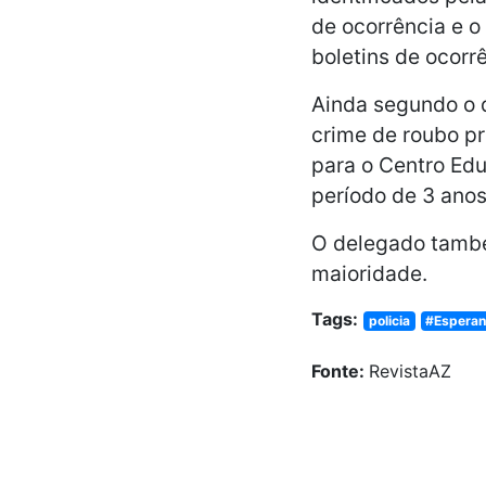
de ocorrência e o 
boletins de ocorr
Ainda segundo o d
crime de roubo p
para o Centro Ed
período de 3 anos
O delegado també
maioridade.
Tags:
policia
#Esperan
Fonte:
RevistaAZ