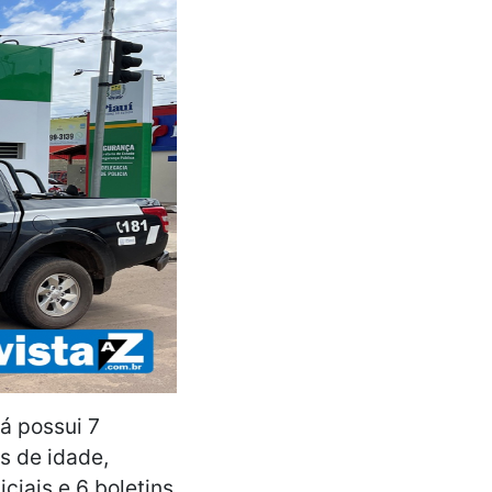
á possui 7
s de idade,
iciais e 6 boletins