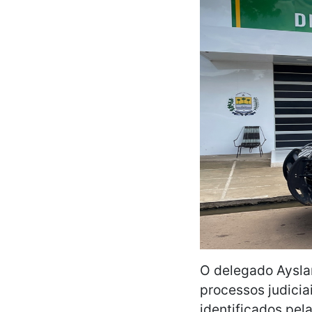
O delegado Ayslan
processos judicia
identificados pela