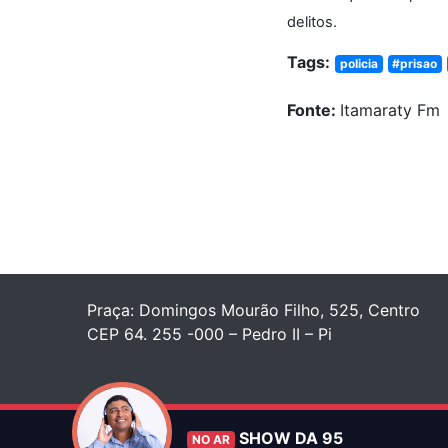
delitos.
Tags:
policia
#prisao
Fonte:
Itamaraty Fm
Praça: Domingos Mourão Filho, 525, Centro
CEP 64. 255 -000 – Pedro II – Pi
SHOW DA 95
NO AR