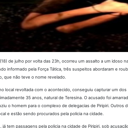
 (18) de julho por volta das 23h, ocorreu um assalto a um idoso n
undo informado pela Força Tática, três suspeitos abordaram e rou
o, que não teve o nome revelado.
o local revoltada com o acontecido, conseguiu capturar um dos s
imadamente 35 anos, natural de Teresina. O acusado foi amarra
uziu o homem para o complexo de delegacias de Piripiri. Outros d
cal e estão sendo procurados pela policia na cidade.
, já tem passagens pela policia na cidade de Piripiri, sob acusaçã