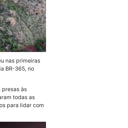
u nas primeiras
ia BR-365, no
m presas às
naram todas as
os para lidar com