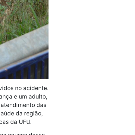
idos no acidente.
ança e um adulto,
 atendimento das
aúde da região,
icas da UFU.
das causas desse