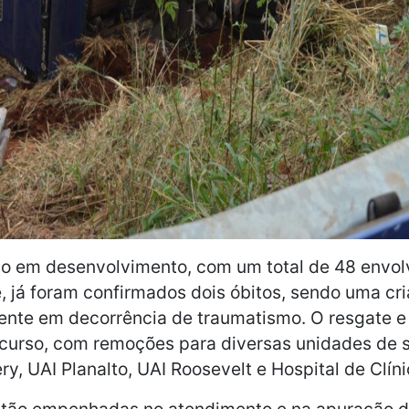
io em desenvolvimento, com um total de 48 envolv
já foram confirmados dois óbitos, sendo uma cri
nte em decorrência de traumatismo. O resgate e
 curso, com remoções para diversas unidades de s
ry, UAI Planalto, UAI Roosevelt e Hospital de Clín
stão empenhadas no atendimento e na apuração 