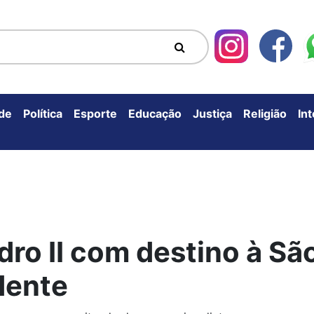
de
Política
Esporte
Educação
Justiça
Religião
In
dro II com destino à Sã
dente