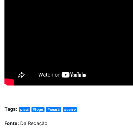
Tags:
piauí
#fogo
#ceará
#carro
Fonte:
Da Redação