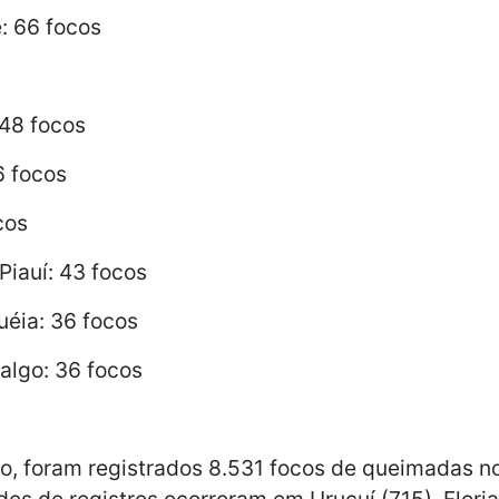
: 66 focos
 48 focos
6 focos
cos
Piauí: 43 focos
uéia: 36 focos
algo: 36 focos
o, foram registrados 8.531 focos de queimadas no
es de registros ocorreram em Uruçuí (715), Floria