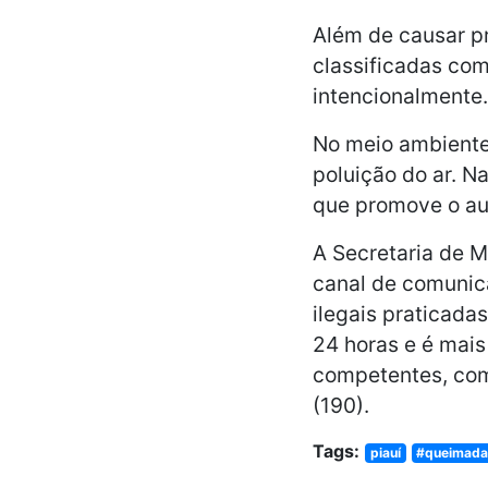
Além de causar pr
classificadas co
intencionalmente.
No meio ambiente
poluição do ar. N
que promove o au
A Secretaria de M
canal de comunic
ilegais praticada
24 horas e é mai
competentes, como
(190).
Tags:
piauí
#queimad