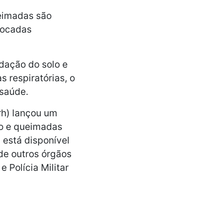
ueimadas são
vocadas
dação do solo e
 respiratórias, o
saúde.
rh) lançou um
do e queimadas
 está disponível
de outros órgãos
 Polícia Militar