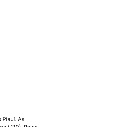
 Piauí. As
no (419), Baixa