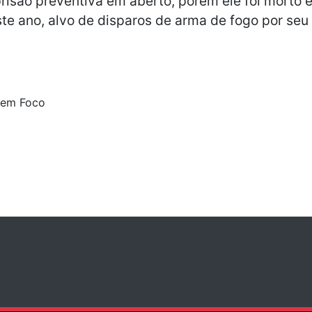
isão preventiva em aberto, porém ele foi morto e
ste ano, alvo de disparos de arma de fogo por se
 em Foco