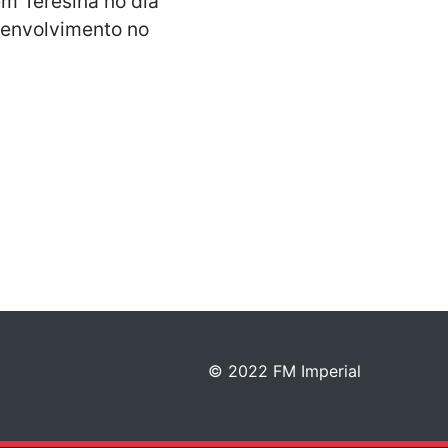
m Teresina no dia
u envolvimento no
© 2022 FM Imperial