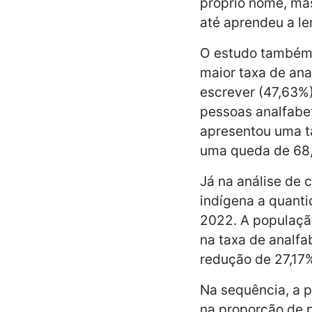
próprio nome, mas
até aprendeu a le
O estudo também 
maior taxa de an
escrever (47,63%
pessoas analfabet
apresentou uma t
uma queda de 68,
Já na análise de
indígena a quant
2022. A população
na taxa de analf
redução de 27,17%
Na sequência, a 
na proporção de 