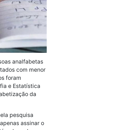
soas analfabetas
estados com menor
os foram
ia e Estatística
fabetização da
pela pesquisa
 apenas assinar o