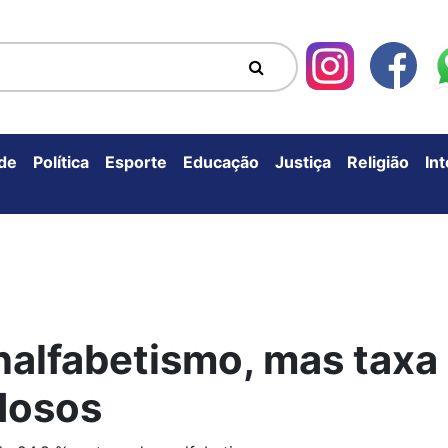
de
Política
Esporte
Educação
Justiça
Religião
In
nalfabetismo, mas taxa
idosos