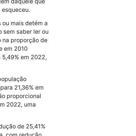
além daquele que
, esqueceu.
 ou mais detém a
 sem saber ler ou
o na proporção de
ue em 2010
a 5,49% em 2022,
 população
 para 21,36% em
ão proporcional
 em 2022, uma
edução de 25,41%
ca, com redução