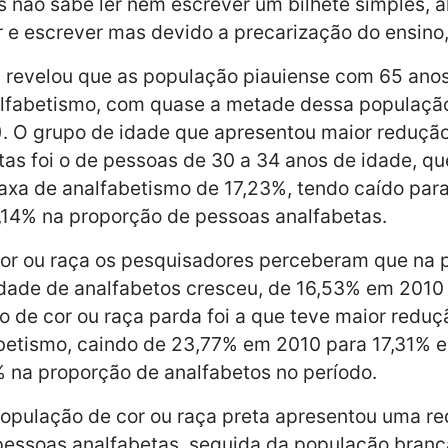
 não sabe ler nem escrever um bilhete simples, 
r e escrever mas devido a precarização do ensino
revelou que as população piauiense com 65 anos
alfabetismo, com quase a metade dessa população
). O grupo de idade que apresentou maior reduçã
as foi o de pessoas de 30 a 34 anos de idade, q
axa de analfabetismo de 17,23%, tendo caído par
14% na proporção de pessoas analfabetas.
 cor ou raça os pesquisadores perceberam que na
idade de analfabetos cresceu, de 16,53% em 2010
 de cor ou raça parda foi a que teve maior reduç
abetismo, caindo de 23,77% em 2010 para 17,31%
 na proporção de analfabetos no período.
população de cor ou raça preta apresentou uma r
pessoas analfabetas, seguida da população bran