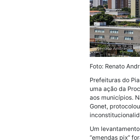
Foto: Renato And
Prefeituras do P
uma ação da Procu
aos municípios. N
Gonet, protocolou
inconstitucional
Um levantamento 
“emendas pix” fo