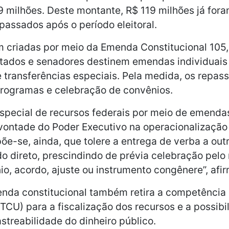
9 milhões. Deste montante, R$ 119 milhões já for
passados após o período eleitoral.
 criadas por meio da Emenda Constitucional 105,
tados e senadores destinem emendas individuai
 transferências especiais. Pela medida, os repas
programas e celebração de convênios.
especial de recursos federais por meio de emenda
vontade do Poder Executivo na operacionalização
õe-se, ainda, que tolere a entrega de verba a out
o direto, prescindindo de prévia celebração pel
io, acordo, ajuste ou instrumento congênere”, afi
nda constitucional também retira a competência 
TCU) para a fiscalização dos recursos e a possibi
astreabilidade do dinheiro público.