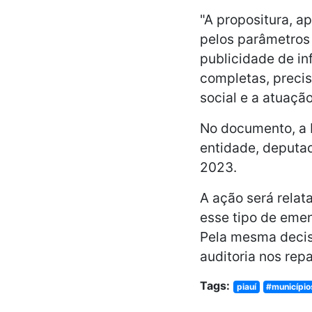
"A propositura, 
pelos parâmetros
publicidade de in
completas, precisa
social e a atuaçã
No documento, a 
entidade, deputa
2023.
A ação será relat
esse tipo de emen
Pela mesma decis
auditoria nos rep
Tags:
piauí
#município