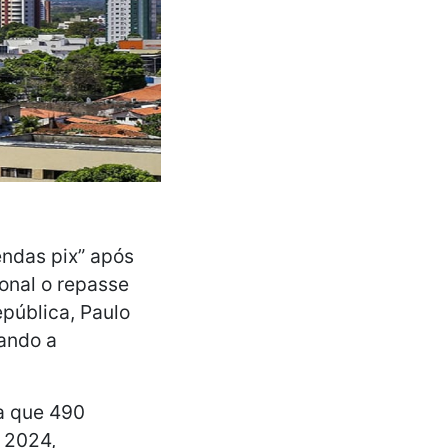
endas pix” após
onal o repasse
epública, Paulo
rando a
a que 490
 2024,