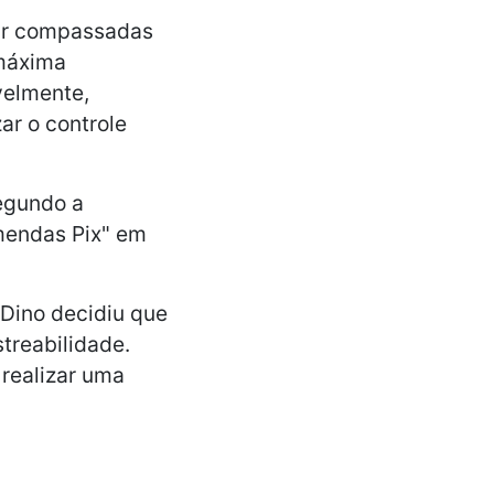
ar compassadas
 máxima
velmente,
zar o controle
egundo a
mendas Pix" em
 Dino decidiu que
treabilidade.
realizar uma