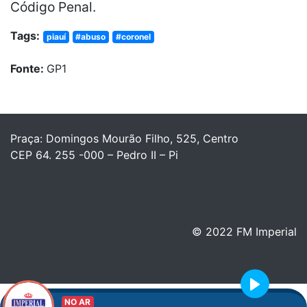
Código Penal.
Tags:
piauí
#abuso
#coronel
Fonte:
GP1
Praça: Domingos Mourão Filho, 525, Centro
CEP 64. 255 -000 – Pedro II – Pi
© 2022 FM Imperial
Play
NO AR