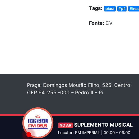
Tags:
piauí
#pf
#ins
Fonte:
CV
Praça: Domingos Mourão Filho, 525, Centro
CEP 64. 255 -000 – Pedro II – Pi
SUPLEMENTO MUSICAL
NO AR
Locutor: FM IMPERIAL | 00:00 - 06:00