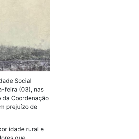
idade Social
-feira (03), nas
 e da Coordenação
m prejuízo de
or idade rural e
dores que