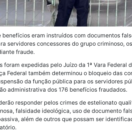
 benefícios eram instruídos com documentos fals
ra servidores concessores do grupo criminoso, o
iante fraude.
is foram expedidas pelo Juízo da 1ª Vara Federal d
iça Federal também determinou o bloqueio das co
uspensão da função pública para os servidores pú
são administrativa dos 176 benefícios fraudados.
erão responder pelos crimes de estelionato quali
nosa, falsidade ideológica, uso de documento fal
passiva, além de outros que possam ser identifica
atório.