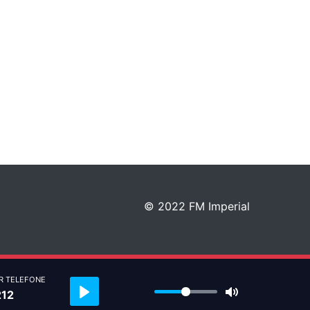
© 2022 FM Imperial
R TELEFONE
Play
Mute
212