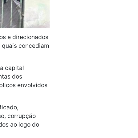
os e direcionados
s quais concediam
a capital
ntas dos
blicos envolvidos
ficado,
so, corrupção
dos ao logo do