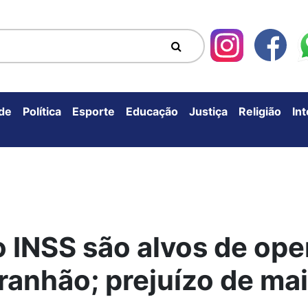
de
Política
Esporte
Educação
Justiça
Religião
In
o INSS são alvos de ope
ranhão; prejuízo de ma