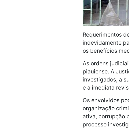
Requerimentos de
indevidamente pa
os benefícios med
As ordens judicia
piauiense. A Just
investigados, a s
e a imediata revi
Os envolvidos pod
organização crimi
ativa, corrupção 
processo investig