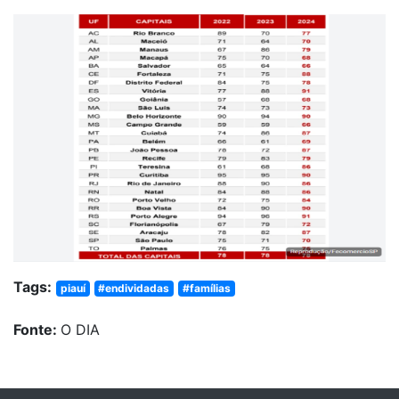
Tags:
piauí
#endividadas
#famílias
Fonte:
O DIA