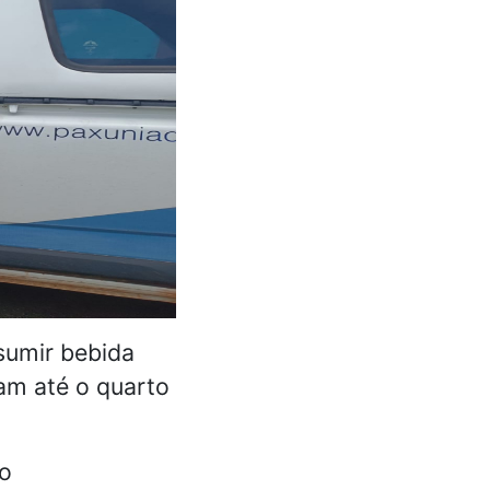
sumir bebida
ram até o quarto
 o