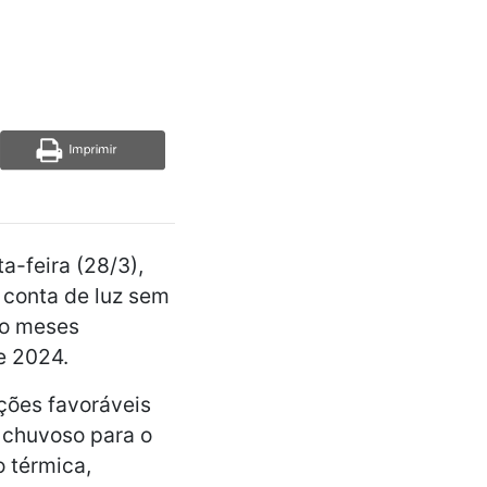
a-feira (28/3),
a conta de luz sem
co meses
e 2024.
ções favoráveis
 chuvoso para o
o térmica,