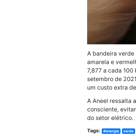
A bandeira verde 
amarela e vermelh
7,877 a cada 100
setembro de 2021 
um custo extra d
A Aneel ressalta
consciente, evita
do setor elétrico.
Tags:
#energia
verde