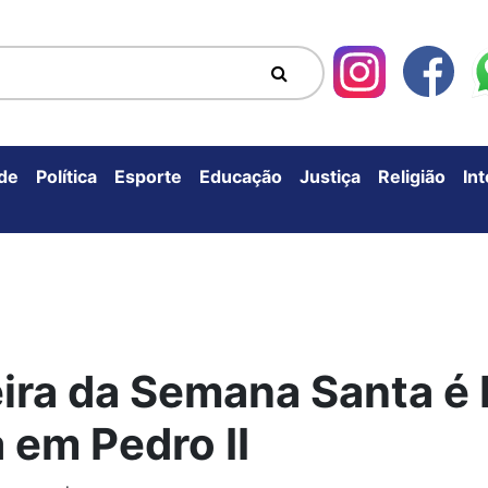
de
Política
Esporte
Educação
Justiça
Religião
In
eira da Semana Santa é
em Pedro II