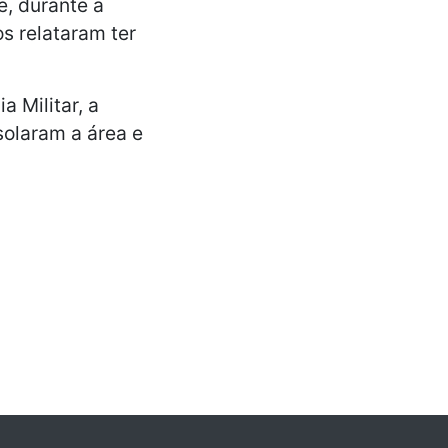
e, durante a
s relataram ter
a Militar, a
solaram a área e