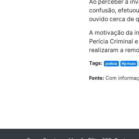
Ao perceber a inva
confusão, efetuou
ouvido cerca de qu
A motivação da in
Perícia Criminal 
realizaram a remo
Tags:
policia
#prisao
Fonte:
Com informaç