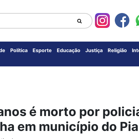
de
Política
Esporte
Educação
Justiça
Religião
In
nos é morto por policia
nha em município do Pia