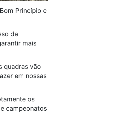
 Bom Princípio e
sso de
garantir mais
as quadras vão
 lazer em nossas
etamente os
 de campeonatos