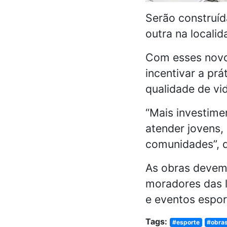
Serão construíd
outra na locali
Com esses novo
incentivar a prá
qualidade de vi
“Mais investime
atender jovens,
comunidades”, d
As obras devem 
moradores das l
e eventos espor
Tags:
#esporte
#obra