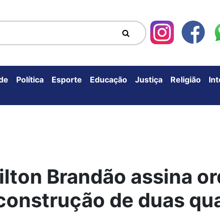
de
Política
Esporte
Educação
Justiça
Religião
In
Milton Brandão assina o
 construção de duas qua