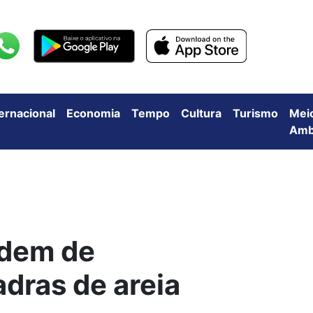
ternacional
Economia
Tempo
Cultura
Turismo
Mei
Amb
rdem de
dras de areia