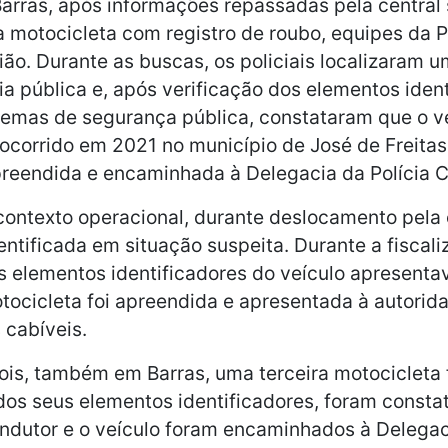
arras, após informações repassadas pela central 
 motocicleta com registro de roubo, equipes da P
gião. Durante as buscas, os policiais localizaram 
a pública e, após verificação dos elementos ident
temas de segurança pública, constataram que o v
 ocorrido em 2021 no município de José de Freitas 
preendida e encaminhada à Delegacia da Polícia Ci
ontexto operacional, durante deslocamento pela 
entificada em situação suspeita. Durante a fiscaliz
s elementos identificadores do veículo apresenta
tocicleta foi apreendida e apresentada à autorida
 cabíveis.
is, também em Barras, uma terceira motocicleta 
dos seus elementos identificadores, foram consta
ndutor e o veículo foram encaminhados à Delegaci