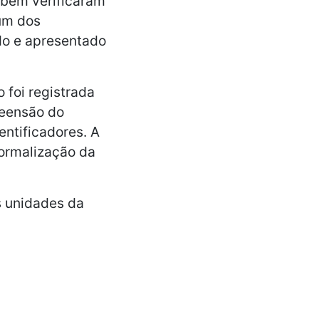
mbém verificaram
um dos
do e apresentado
 foi registrada
reensão do
ntificadores. A
formalização da
s unidades da