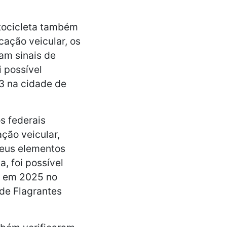
otocicleta também
ação veicular, os
am sinais de
 possível
23 na cidade de
os federais
ção veicular,
seus elementos
, foi possível
do em 2025 no
 de Flagrantes