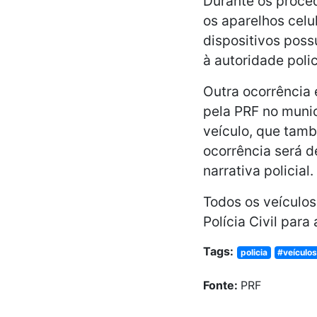
Durante os proced
os aparelhos cel
dispositivos poss
à autoridade polic
Outra ocorrência 
pela PRF no munic
veículo, que tamb
ocorrência será 
narrativa policial.
Todos os veículo
Polícia Civil par
Tags:
policia
#veículo
Fonte:
PRF