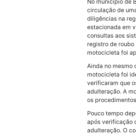
No município de B
circulação de uma
diligências na re
estacionada em vi
consultas aos sis
registro de roubo
motocicleta foi a
Ainda no mesmo c
motocicleta foi id
verificaram que o
adulteração. A mo
os procedimentos
Pouco tempo depo
após verificação 
adulteração. O co