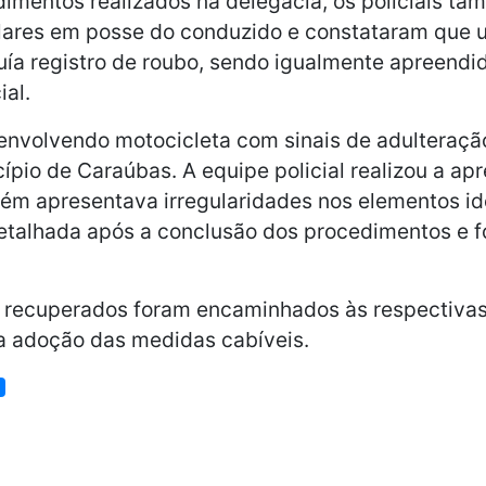
imentos realizados na delegacia, os policiais ta
ulares em posse do conduzido e constataram que 
uía registro de roubo, sendo igualmente apreendi
ial.
envolvendo motocicleta com sinais de adulteração
ípio de Caraúbas. A equipe policial realizou a ap
ém apresentava irregularidades nos elementos ide
detalhada após a conclusão dos procedimentos e 
s recuperados foram encaminhados às respectiva
a a adoção das medidas cabíveis.
s