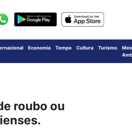
ternacional
Economia
Tempo
Cultura
Turismo
Mei
Amb
de roubo ou
ienses.