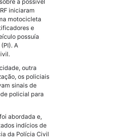
sobre a possível
RF iniciaram
uma motocicleta
ificadores e
eículo possuía
(PI). A
vil.
cidade, outra
ação, os policiais
vam sinais de
de policial para
foi abordada e,
tados indícios de
a da Polícia Civil