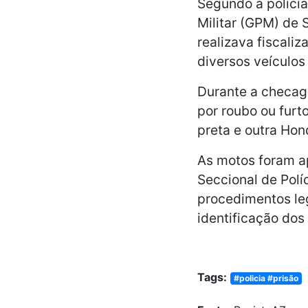
Segundo a polícia
Militar (GPM) de 
realizava fiscaliz
diversos veículos
Durante a checag
por roubo ou furt
preta e outra Ho
As motos foram a
Seccional de Polí
procedimentos leg
identificação dos
Tags:
#policia #prisão