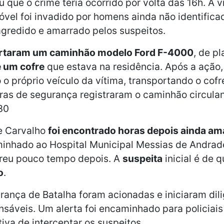
 que o crime teria ocorrido por volta das 16h. A 
vel foi invadido por homens ainda não identifica
 agredido e amarrado pelos suspeitos.
urtaram um caminhão modelo Ford F-4000
, de p
 um cofre
que estava na residência. Após a ação,
 o próprio veículo da vítima, transportando o cofr
as de segurança registraram o caminhão circula
30
de Carvalho
foi encontrado horas depois ainda a
minhado ao Hospital Municipal Messias de Andrad
reu pouco tempo depois. A
suspeita
inicial é de 
o
.
rança de Batalha foram acionadas e iniciaram dil
onsáveis. Um alerta foi encaminhado para policiai
tiva de interceptar os suspeitos.