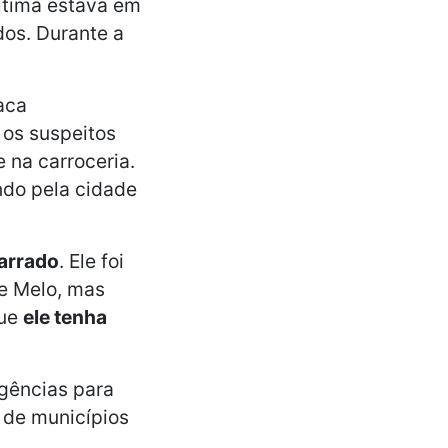
vítima estava em
dos. Durante a
laca
 os suspeitos
e na carroceria.
ndo pela cidade
marrado
. Ele foi
e Melo, mas
que
ele tenha
igências para
s de municípios