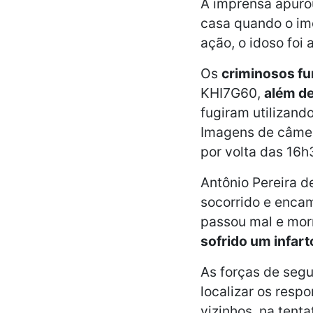
A imprensa apurou
casa quando o imó
ação, o idoso foi
Os
criminosos f
KHI7G60,
além de
fugiram utilizando
Imagens de câmer
por volta das 16h
Antônio Pereira 
socorrido e enca
passou mal e mor
sofrido um infart
As forças de segu
localizar os resp
vizinhos, na tenta