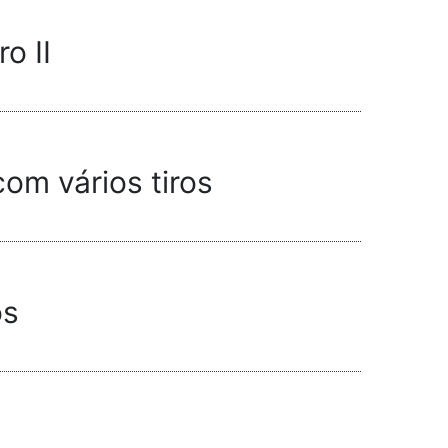
o II
m vários tiros
os