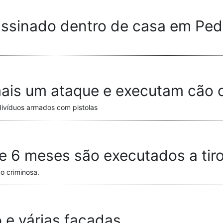
sinado dentro de casa em Pedr
is um ataque e executam cão co
divíduos armados com pistolas
de 6 meses são executados a tir
o criminosa.
 e várias facadas