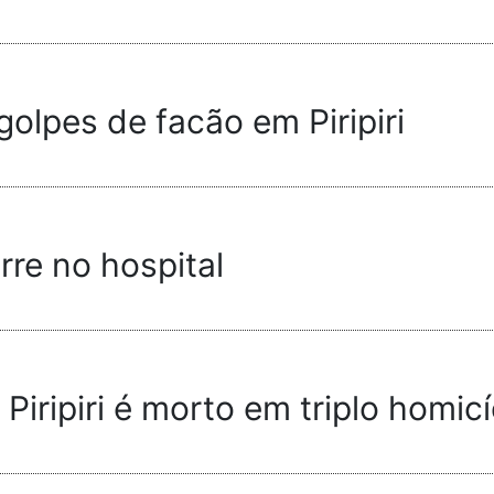
olpes de facão em Piripiri
rre no hospital
iripiri é morto em triplo homic