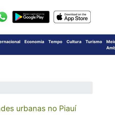
ternacional
Economia
Tempo
Cultura
Turismo
Mei
Amb
des urbanas no Piauí