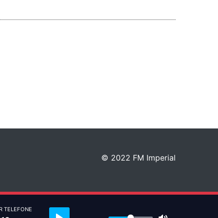
© 2022 FM Imperial
R TELEFONE
Play
Mute