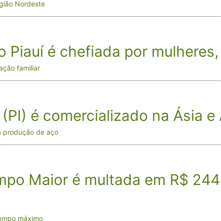
egião Nordeste
o Piauí é chefiada por mulheres
ção familiar
ri (PI) é comercializado na Ásia 
 a produção de aço
po Maior é multada em R$ 244 
 tempo máximo