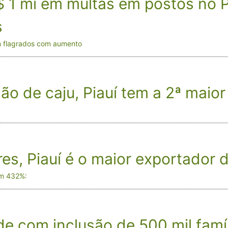
$ 1 mi em multas em postos no 
s
am flagrados com aumento
 de caju, Piauí tem a 2ª maior 
res, Piauí é o maior exportador 
em 432%:
de com inclusão de 500 mil famí