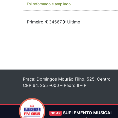
Foi reformado e ampliado
Primeiro
3
4
5
6
7
Último
Praça: Domingos Mourão Filho, 525, Centro
CEP 64. 255 -000 – Pedro II – Pi
SUPLEMENTO MUSICAL
NO AR